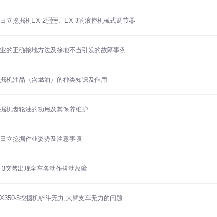
日立挖掘机EX-2、EX-3的液控机械式调节器
业的正确接地方法及接地不当引发的故障事例
掘机油品（含燃油）的种类知识及作用
掘机齿轮油的功用及其保养维护
日立挖掘作业姿势及注意事项
00-3突然出现全车各动作抖动故障
EX350-5挖掘机铲斗无力,大臂支车无力的问题